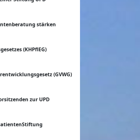
entenberatung stärken
gesetzes (KHPflEG)
erentwicklungsgesetz
(GVWG)
orsitzenden zur UPD
atientenStiftung