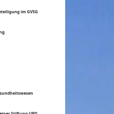
eteiligung im GVSG
ung
Gesundheitswesen
einer Stiftung UPD