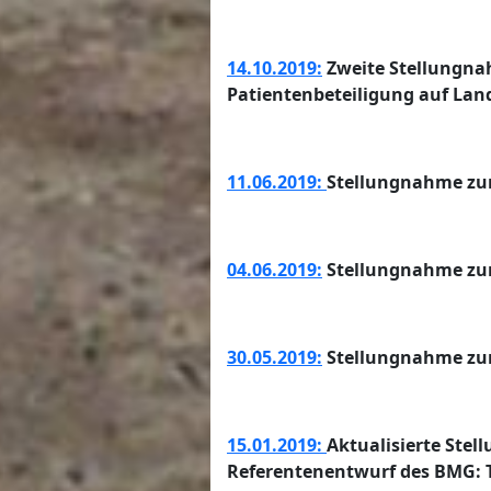
14.10.2019:
Zweite Stellungna
Patientenbeteiligung auf La
11.06.2019:
Stellungnahme zum
04.06.2019:
Stellungnahme zur
30.05.2019:
Stellungnahme zu
15.01.2019:
Aktualisierte Ste
Referentenentwurf des BMG: T